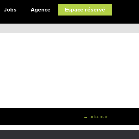
Jobs
Agence
Espace réservé
→
bricoman