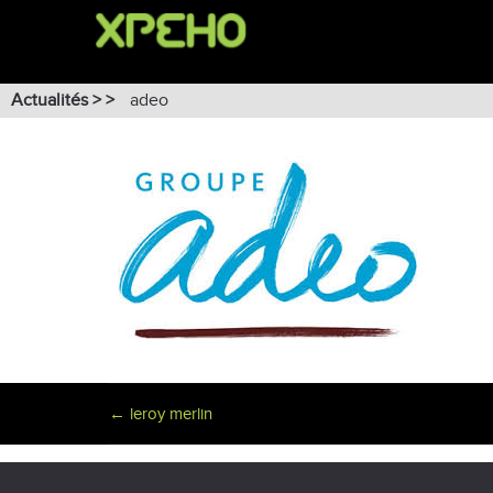
Actualités > >
adeo
←
leroy merlin